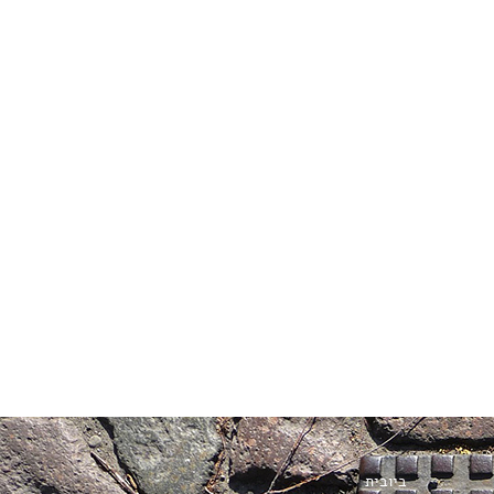
ביובית