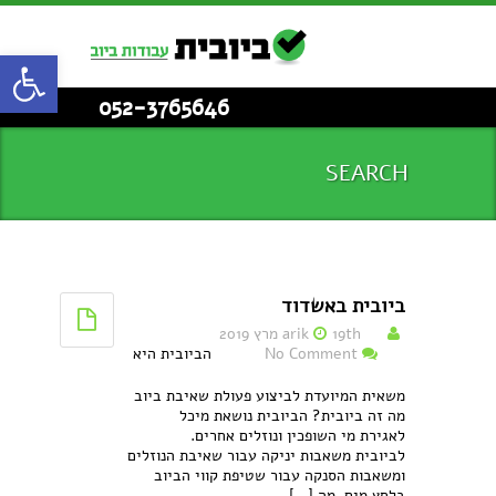
פתח סרגל
052-3765646
SEARCH
ביובית באשדוד
19th מרץ 2019
arik
No Comment
הביובית היא
משאית המיועדת לביצוע פעולת שאיבת ביוב
מה זה ביובית? הביובית נושאת מיכל
לאגירת מי השופכין ונוזלים אחרים.
לביובית משאבות יניקה עבור שאיבת הנוזלים
ומשאבות הסנקה עבור שטיפת קווי הביוב
בלחץ מים. מה [...]