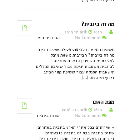
מה זה ביובית?
16th ינו 2019
arik
No Comment
הביובית היא
משאית המיועדת לביצוע פעולת שאיבת ביוב
מה זה ביובית? הביובית נושאת מיכל
לאגירת מי השופכין ונוזלים אחרים.
לביובית משאבות יניקה עבור שאיבת הנוזלים
ומשאבות הסנקה עבור שטיפת קווי הביוב
בלחץ מים. מה [...]
מפת האתר
16th פבר 2018
arik
No Comment
אודות ביובית
– שירותים בכל אזורי הארץ ביובית באזורים
שונים ביובית בבת ים ביובית בגבעתיים
ביובית בהרצליה ביובית בחולון ביובית ביפו