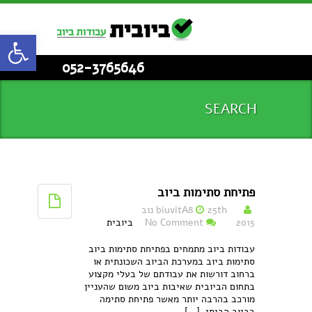
פתח סרגל
052-3765646
SEARCH
פתיחת סתימות ביוב
biuvitA8
25th נוב
2015
No Comment
ביובית
עבודות ביוב מתמחים בפתיחת סתימות ביוב
סתימות ביוב במערכת הביוב השכונתית או
ברחוב דורשות את עבודתם של בעלי מקצוע
בתחום הביובית שאיבות ביוב משום שהעניין
מורכב בהרבה יותר מאשר פתיחת סתימה
בביוב הביתי. [...]