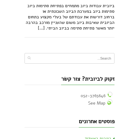
ביובית עבודות ביוב מתמחים בפתיחת סתימות ביוב
סתימות ביוב במערכת הביוב השכונתית או
ברחוב דורשות את עבודתם של בעלי מקצוע בתחום
הביובית שאיבות ביוב משום שהעניין מורכב בהרבה
יותר מאשר פתיחת סתימה בביוב הביתי. [...]
זקוק לביובית? צור קשר
052-3765646
See Map
פוסטים אחרונים
ביובית באשדוד