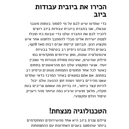
הכירו את ביובית עבודות
ביוב
כדי שתדעו שיש לכם על מי לסמוך בעתות משבר
שכאלו, אנו בחברת ביובית עבודות ביוב רוצים
להכיר לכם את החברה שלנו כדי שבעת כזו תוכלו
לפנות ישירות אלינו מבלי להסתבך ולחפש אחר איש
מקצוע הוגן. חברתנו קיימת שנים רבות מאז 1978,
בשנים הללו צברנו ניסיון רב בטיפול בבעיות
אינסטלציה שונות, מתן שירותים מתקדמים כמו
סילוק שורשים, שאיבות פסולת מבורות מי שפכין
ועוד. אנשי המקצוע שלנו הם מהראשונים בתחום
כאשר לכל אחד תחומים התמחות מגוונים וניסיון רב
בתחום. אם אתם נמצאים באזור המרכז כדאי שתדעו
שאנו מהירים ביותר וטווח זמן ההגעה שלנו יכול
להיות קצר ביותר, זה בדיוק מה שאתם צריכים בעת
תקלה, מלאך מושיע שיגיע כמה שיותר מהר ויעניק
טיפול הולם ומקצועי.
הטכנולוגיה מנצחת!
צילום צנרת ביוב היא אחד מהשירותים המתקדמים
ביותר שהוספנו בשנים האחרונות עם ההתפתחות