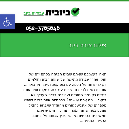
פתח סרגל
052-3765646
צילום צנרת ביוב
תארו לעצמכם שאתם שבים הביתה בסתם יום של
חול, אחרי עבודה מתישה של שעות רבות וחולמים
רק להתרווח על הספה עם כוס קפה ועיתון מהבוקר…
אתם נכנסים לבית וחושכות עיניכם. במקום ספה אתם
רואים רק מים שחורים ועכורים בריח שעדיף לא
לתאר… מה אתם עושים? בבהילות אתם רצים לחפש
מספרים של אינסטלטורים מהאזור שיבואו להציל
אתכם כמה שיותר מהר, תוך כדי חיפוש אתם
ממשיכים בגריפת מי השופכין שנחתו על ביתכם
הנעים והחמים…