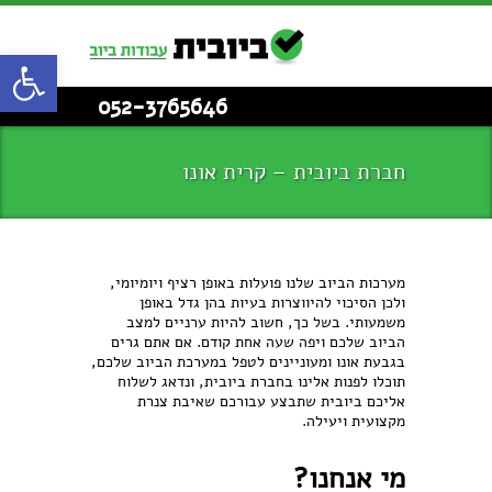
פתח סרגל
052-3765646
חברת ביובית – קרית אונו
מערכות הביוב שלנו פועלות באופן רציף ויומיומי,
ולכן הסיכוי להיווצרות בעיות בהן גדל באופן
משמעותי. בשל כך, חשוב להיות ערניים למצב
הביוב שלכם ויפה שעה אחת קודם. אם אתם גרים
בגבעת אונו ומעוניינים לטפל במערכת הביוב שלכם,
תוכלו לפנות אלינו בחברת ביובית, ונדאג לשלוח
אליכם ביובית שתבצע עבורכם שאיבת צנרת
מקצועית ויעילה.
מי אנחנו?