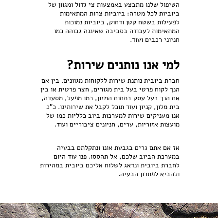
הטיפול שלנו מתבצע באמצעות צי גדול ומגוון של
ביוביות לכל מטרה: ביוביות צרות המתאימות
לפעילות בשטח קטן ודחוק, ביוביות נמוכות
המתאימות לעבודה בסביבה שאיננה גבוהה כמו
חניוני רכבים ועוד.
למי אנו נותנים שירות?
חברת ביובית נותנת שירות ללקוחות מגוונים. בין אם
הנך לקוח פרטי בעל בית מגורים, חצר פרטית או בין
אם הנך בעל עסק בתחום המזון, כמו מפעל, מסעדה,
בית מלון, קניון ועוד תוכל לקבל את שירותינו. כ"כ
אנו מעניקים שירות למערכות ביוב כלליות כמו של
מועצות אזוריות, ערים, חניונים ציבוריים ועוד.
אז אם אתם גרים בגבעת אונו ונתקלתם בבעיה
במערכת הביוב שלכם, אל תהססו. פנו עוד היום
לחברת ביובית ונדאג לשלוח אליכם ביובית במהירות
ולהביא לפתרון הבעיה.