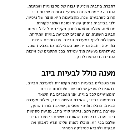
לחברת ביובית מוניטין גבוה של מקצועיות ואמינות.
החברה קיימת משנות השבעים ונותנת שירות כבר
קרוב לארבעים שנה. מקצוענות היא תוצר של ניסיון,
ולנו בביובית ניסיון עשיר ומוכח ואלפי לקוחות
מרוצים. אצלנו תמצאו פתרון מקיף ויעיל לכל בעיות
הביוב השונות וכן טיפולים למניעת בעיות עתידיות
שעלולות לצוץ במערכת הביוב. אנו נותנים שירות
בפריסה רחבה ונהיה שם בשבילכם גם בגבעת אונו.
פעילותינו נעשית תוך עמידה בכל התקנים של איכות
הסביבה ובהתאם לחוק.
מענה כולל לבעיות ביוב
אנו מטפלים בבעיות רבות הקשורות למערכת הביוב,
ודואגים להעניק שירות טוב ופתרונות נכונים
ומקצועיים לכל בעיה. אנו מטפלים בין השאר
בסתימות בביוב, שאיבת הצפות ביוב, צילום מערכת
הביוב, הובלה ופינוי שפכים, שאיבת בורות שומן,
שאיבת בורות רקב, ניקיון קווי ביוב, מניעת סתימות
ביוב ועוד. בכל מצב שאתם חוששים כי מצב הביוב
שלכם בכי רע, תוכלו לפנות אלינו ונדע לאבחן את
הבעיה ולהביא לסילוקה המהיר.