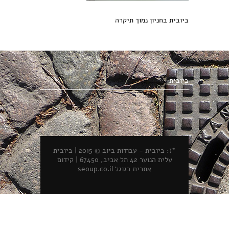
ביובית בחניון נמוך תיקרה
ביובית
*(: ביובית - עבודות ביוב © 2015 | ביובית
עלית הנוער 42 תל אביב, 67450 |
קידום
אתרים בגוגל seoup.co.il