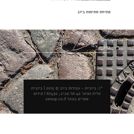
פתיחת סתימות ביוב
ביובית
*(: ביובית - עבודות ביוב © 2015 | ביובית
עלית הנוער 42 תל אביב, 67450 |
קידום
אתרים בגוגל seoup.co.il