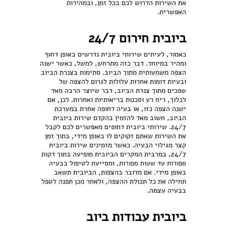
את השירות הדרוש לכם בכל זמן, ובמהירות
האפשרית.
ביובית חירום 24/7
כאמור, לעיתים שירותי ביובית נדרשים באופן דחוף
ומהיר במיוחד. דבר כזה מתרחש, למשל, כאשר ישנה
הצפה משמעותית מתוך הביוב. סתימות בצנרת הביוב
ובעיות דומות אחרות עלולות לגרום להצפה של
שפכים מתוך צנרת הביוב, דבר שיוצר הרבה מאד
לכלוך, ריח רע וסכנות בריאותיות ואחרות. לכן, אם
ישנה הצפה כזו, או בעיה דחופה אחרת במערכת
הביוב, חשוב מאד להזמין בהקדם שירות ביובית
24/7. שירותי ביובית דחופים מאפשרים לכם לקבל
את השירות שאתם זקוקים לו באופן מידי, בתוך זמן
קצר מגילוי הבעיה. כאשר מזמינים שירות ביובית
24/7, במרבית המקרים הביובית מופיעה בתוך דקות
ספורות עד שעות ספורות, ומסייעת לטיפול בבעיה
באופן מידי. אם מדובר בהצפות, הביובית תשאב
תחילה את כל תכולת ההצפה, ולאחר מכן תפנה לטפל
בבעיה עצמה.
ביובית עבודות ביוב